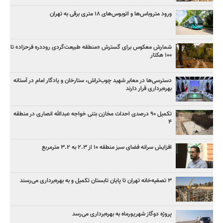
ورود متروباس‌ها و اتوبوس‌های ۱۸ متری برقی به تهران
شمارش معکوس برای گسترش «منطقه طبیعت‌گردی روددره فرحزاد» تا
۱۰۰ هکتار
دسترسی‌ها در معابر شهید چوب‌تراش، ستارخان و یادگار امام در آستانه
بهره‌برداری قرار دارند
تکمیل ۹۰ درصدی احداث مخازن بتنی خواجه عبدالله انصاری در منطقه
۴
افزایش سرانه فضای سبز منطقه ۱۰ از ۲.۳ به ۳.۲ مترمربع
۳ ﺗﺼﻔﻴﻪ‌ﺧﺎﻧﻪ‌ تهران تا پایان تابستان تکمیل و به بهره‌برداری می‌رسند
پروژه دوگاز شهریورماه به بهره‌برداری می‌رسد