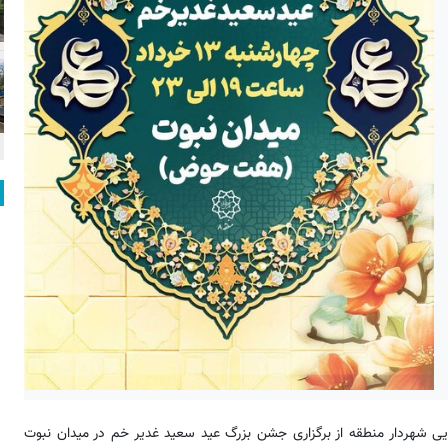
مومی شهرداری منطقه ۸؛ فاطمه تنهایی شهردار منطقه از برگزاری جشن بزرگ عید سعید غدیر خم در میدان نبوت