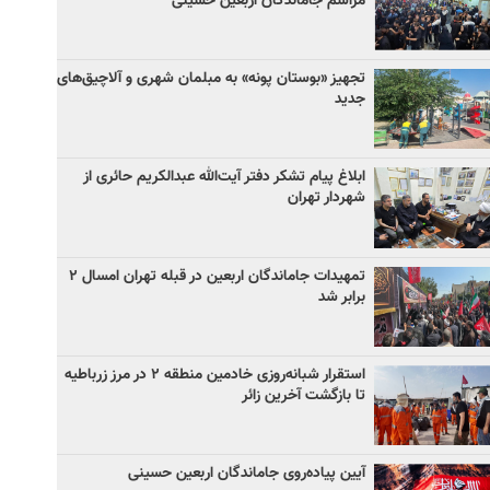
مراسم جاماندگان اربعین حسینی
تجهیز «بوستان پونه» به مبلمان شهری و آلاچیق‌های
جدید
ابلاغ پیام تشکر دفتر آیت‌الله عبدالکریم حائری از
شهردار تهران
تمهیدات جاماندگان اربعین در قبله تهران امسال ۲
برابر شد
استقرار شبانه‌روزی خادمین منطقه ۲ در مرز زرباطیه
تا بازگشت آخرین زائر
آیین پیاده‌روی جاماندگان اربعین حسینی