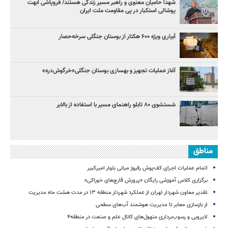
شهدا حامیان معنوی و راهبر مسیر زندگی هستند/ فروپاشی ابهت
پوشالی استکبار در پی مقاومت ملت ایران
آبیاری ویژه ۶۰۰ هکتار از بوستان جنگلی سرخه‌حصار
آغاز عملیات تجهیز و بهسازی بوستان جنگلی«خرگوش‌دره»
شستشوی ۸۰ تابلو راهنمای مسیر با استفاده از بالابر
مناطق
اتمام عملیات اجرای کف‌پوش رفیوژ میانی بلوار امیرکبیر
برگزاری کلاس آموزشی رایگان «پرورش قارچ‌های خوراکی»
تقدیر معاون شهردار تهران از عملکرد شهردار منطقه ۱۳ در مدت هشت ماه مدیریت
از بازسازی معابر تا مدیریت هوشمند آب‌های سطحی
لایروبی و رسوب‌برداری منهول‌های کانال علم و صنعت در منطقه۴