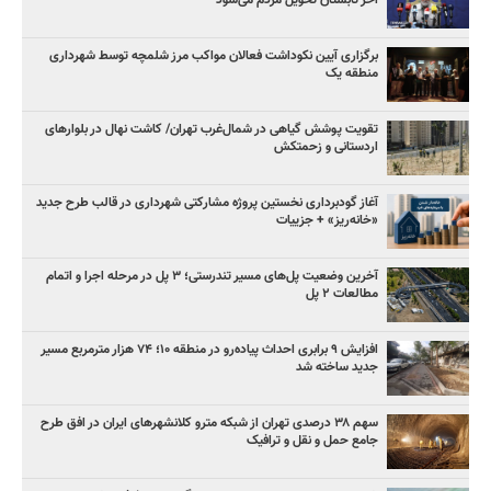
آخر تابستان تحویل مردم می‌شود
برگزاری آیین نکوداشت فعالان مواکب مرز شلمچه توسط شهرداری
منطقه یک
تقویت پوشش گیاهی در شمال‌غرب تهران/ کاشت نهال در بلوارهای
اردستانی و زحمتکش
آغاز گودبرداری نخستین پروژه مشارکتی شهرداری در قالب طرح جدید
«خانه‌ریز» + جزییات
آخرین وضعیت پل‌های مسیر تندرستی؛ ۳ پل در مرحله اجرا و اتمام
مطالعات ۲ پل
افزایش ۹ برابری احداث پیاده‌رو در منطقه ۱۰؛ ۷۴ هزار مترمربع مسیر
جدید ساخته شد
سهم ۳۸ درصدی تهران از شبکه مترو کلانشهرهای ایران در افق طرح
جامع حمل و نقل و ترافیک