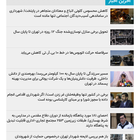
آخرین اخبار
کاهش محسوس کلونی اتباع و معتادان متجاهر در پایتخت/ شهرداری
در ساماندهی آسیب‌دیدگان اجتماعی تنها مانده است
تحویل برخی منازل نوسازی‌شده جنگ ۱۲ روزه در تهران تا پایان سال
سرفاصله حرکت اتوبوس‌ها در خط ۱۰ بی‌.آر.تی کاهش می‌یابد
مسیر سرزندگی تا پایان سال به ۱۰۰ کیلومتر می‌رسد/ بهره‌مندی از دانش
داخلی، ظرفیت دانش‌بنیان‌ها و یک شرکت یونانی برای مدیریت بهینه
پسماند در تهران
برخی در کشور تنها وظیفه‌شان غر زدن است/ اگر شهرداری اقدامی انجام
داده با مجوز شورا و بر مبنای کارشناسی بوده است
احصای ۱۸۱ مورد پناهگاه بازمانده از دوران دفاع مقدس در مدارس به
شرط بهسازی/ طبقات زیرزمین ۲۵۳ مجتمع تجاری-اداری قابلیت تبدیل
به پناهگاه دارند
باز هم بررسی لایحه شهردار تهران درخصوص حمایت از شهروندان