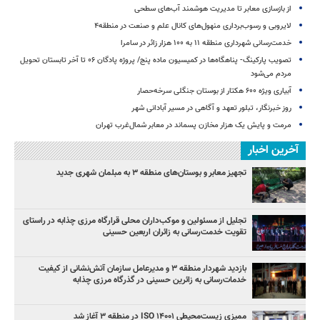
از بازسازی معابر تا مدیریت هوشمند آب‌های سطحی
لایروبی و رسوب‌برداری منهول‌های کانال علم و صنعت در منطقه۴
خدمت‌رسانی شهرداری منطقه ۱۱ به ۱۰۰ هزار زائر در سامرا
تصویب پارکینگ- پناهگاه‌ها در کمیسیون ماده پنج/ پروژه پادگان ۰۶ تا آخر تابستان تحویل
مردم می‌شود
آبیاری ویژه ۶۰۰ هکتار از بوستان جنگلی سرخه‌حصار
روز خبرنگار، تبلور تعهد و آگاهی در مسیر آبادانی شهر
مرمت و پایش یک هزار مخازن پسماند در معابر شمال‌غرب تهران
آخرین اخبار
تجهیز معابر و بوستان‌های منطقه ۳ به مبلمان شهری جدید
تجلیل از مسئولین و موکب‌داران محلی قرارگاه مرزی چذابه در راستای
تقویت خدمت‌رسانی به زائران اربعین حسینی
‌بازدید شهردار منطقه ۳ و مدیرعامل سازمان آتش‌نشانی از کیفیت
خدمات‌رسانی به زائرین حسینی در گذرگاه مرزی چذابه
ممیزی زیست‌محیطی ISO ۱۴۰۰۱ در منطقه ۳ آغاز شد