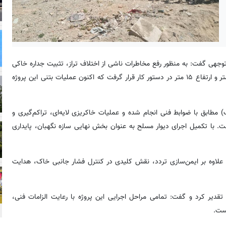
می شهرداری منطقه ۵؛ عبدالمطلب توجهی گفت: به منظور رفع مخاطرات ناشی از اختلاف تراز، تثبیت جداره خاکی
و تأمین ایمنی تردد در خیابان شاهد، احداث دیوار حائلی به طول ۳۳ متر و ارتفاع ۱۵ متر در دستور کار قرار گرفت که اکنون عملیات بتنی این پروژه
گ) مطابق با ضوابط فنی انجام شده و عملیات خاکریزی لایه‌ای، تراکم‌گیری و
ار نیز به پیشرفت ۹۰ درصدی رسیده است. با تکمیل اجرای دیوار مسلح به عنوان بخش نهایی سازه نگهبان، پایداری
برداری از این پروژه علاوه بر ایمن‌سازی تردد، نقش کلیدی در کنترل فشار جانبی خاک، هدایت
تقدیر کرد و گفت: تمامی مراحل اجرایی این پروژه با رعایت الزامات فنی،
است.