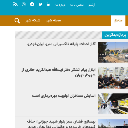
آرشيو
تماس با ما
درباره ما
مناطق
مجله شهر
شبکه شهر
پربازدیدترین
آغاز احداث پایانه تاکسیرانی مترو ایران‌خودرو
ابلاغ پیام تشکر دفتر آیت‌الله عبدالکریم حائری از
شهردار تهران
آسایش مسافران اولویت بهره‌برداری است
بهسازی فضای سبز بلوار شهید جوزانی؛ حذف
کنده‌های فرسوده و جانمایی نهال‌های جدید