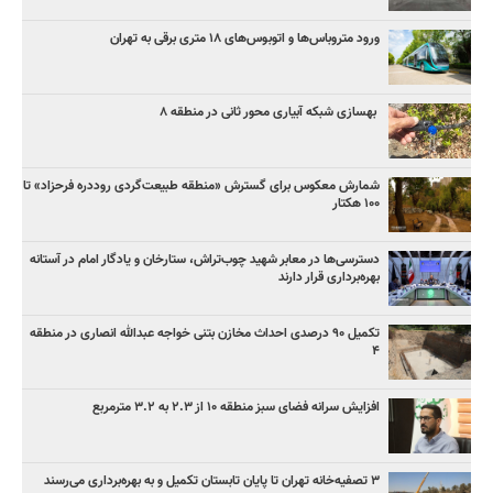
ورود متروباس‌ها و اتوبوس‌های ۱۸ متری برقی به تهران
بهسازی شبکه آبیاری محور ثانی در منطقه ۸
شمارش معکوس برای گسترش «منطقه طبیعت‌گردی روددره فرحزاد» تا
۱۰۰ هکتار
دسترسی‌ها در معابر شهید چوب‌تراش، ستارخان و یادگار امام در آستانه
بهره‌برداری قرار دارند
تکمیل ۹۰ درصدی احداث مخازن بتنی خواجه عبدالله انصاری در منطقه
۴
افزایش سرانه فضای سبز منطقه ۱۰ از ۲.۳ به ۳.۲ مترمربع
۳ ﺗﺼﻔﻴﻪ‌ﺧﺎﻧﻪ‌ تهران تا پایان تابستان تکمیل و به بهره‌برداری می‌رسند