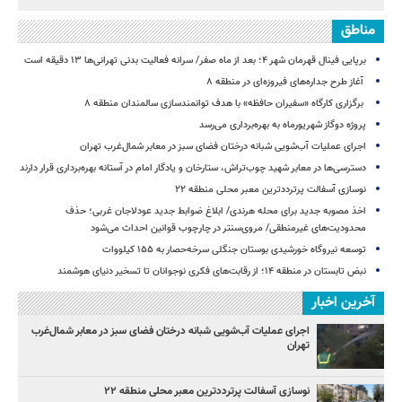
مناطق
برپایی فینال قهرمان شهر ۴؛ بعد از ماه صفر/ سرانه فعالیت بدنی تهرانی‌ها ۱۳ دقیقه است
آغاز طرح جداره‌های فیروزه‌ای در منطقه ۸
برگزاری کارگاه «سفیران حافظه» با هدف توانمندسازی سالمندان منطقه ۸
پروژه دوگاز شهریورماه به بهره‌برداری می‌رسد
اجرای عملیات آب‌شویی شبانه درختان فضای سبز در معابر شمال‌غرب تهران
دسترسی‌ها در معابر شهید چوب‌تراش، ستارخان و یادگار امام در آستانه بهره‌برداری قرار دارند
نوسازی آسفالت پرترددترین معبر محلی منطقه ۲۲
اخذ مصوبه جدید برای محله هرندی/ ابلاغ ضوابط جدید عودلاجان غربی؛ حذف
محدودیت‌های غیرمنطقی/ مروی‌سنتر در چارچوب قوانین احداث می‌شود
توسعه نیروگاه خورشیدی بوستان جنگلی سرخه‌حصار به ۱۵۵ کیلووات
نبض تابستان در منطقه ۱۴؛ از رقابت‌های فکری نوجوانان تا تسخیر دنیای هوشمند
آخرین اخبار
اجرای عملیات آب‌شویی شبانه درختان فضای سبز در معابر شمال‌غرب
تهران
نوسازی آسفالت پرترددترین معبر محلی منطقه ۲۲