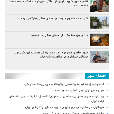
تقدیر معاون شهردار تهران از عملکرد شهردار منطقه ۱۳ در مدت هشت
ماه مدیریت
آغاز عملیات تجهیز و بهسازی بوستان جنگلی«خرگوش‌دره»
آبیاری ویژه ۶۰۰ هکتار از بوستان جنگلی سرخه‌حصار
شهدا حامیان معنوی و راهبر مسیر زندگی هستند/ فروپاشی ابهت
پوشالی استکبار در پی مقاومت ملت ایران
اجتماع شهر
امضای توافق‌نامه توسعه برنامه‌های نوآفرینانه در حوزه زیرساخت‏‌های زنان
هر دو مسیر تونل توحید امشب مسدود است
بیش از نیم قرن پژوهش برای ساختن آینده تهران/ ۵۳ سال؛ از انباشت تجربه تا ساختن
آینده تهران
خبرنگاران؛ دیده‌بانان تاب‌آوری و بازوان مدیریت بحران در کلان‌شهر تهران
برگزاری ویژه‌برنامه‌های فرهنگی و مذهبی در مراکز یاورشهر