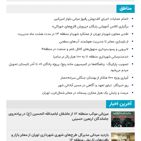
مناطق
اتمام عملیات اجرای کف‌پوش رفیوژ میانی بلوار امیرکبیر
برگزاری کلاس آموزشی رایگان «پرورش قارچ‌های خوراکی»
تقدیر معاون شهردار تهران از عملکرد شهردار منطقه ۱۳ در مدت هشت ماه مدیریت
از بازسازی معابر تا مدیریت هوشمند آب‌های سطحی
لایروبی و رسوب‌برداری منهول‌های کانال علم و صنعت در منطقه۴
خدمت‌رسانی شهرداری منطقه ۱۱ به ۱۰۰ هزار زائر در سامرا
تصویب پارکینگ- پناهگاه‌ها در کمیسیون ماده پنج/ پروژه پادگان ۰۶ تا آخر تابستان تحویل
مردم می‌شود
آبیاری ویژه ۶۰۰ هکتار از بوستان جنگلی سرخه‌حصار
روز خبرنگار، تبلور تعهد و آگاهی در مسیر آبادانی شهر
مرمت و پایش یک هزار مخازن پسماند در معابر شمال‌غرب تهران
آخرین اخبار
میزبانی موکب منطقه ۱۲ از عاشقان اباعبدالله الحسین (ع) در پیاده‌روی
جاماندگان اربعین حسینی
بازدید میدانی مدیرکل طرح‌های شهری شهرداری تهران از معابر بازار و
بافت‌های تاریخی منطقه ۱۲