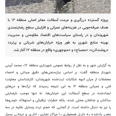
پروژه گسترده درزگیری و مرمت آسفالت معابر اصلی منطقه ۱۲ با
هدف صرفه‌جویی در هزینه‌های عمرانی و افزایش سطح رضایتمندی
شهروندان و در راستای سیاست‌های اقتصاد مقاومتی و مدیریت
بهینه منابع شهری به طور ویژه خیابان‌های شریانی و پرتردد
«روشندلان»، «مصباح» و «منوچهری» واقع در منطقه ۱۲ آغاز شد.
به گزارش شهر و به نقل از روابط عمومی شهرداری منطقه ۱۲، محمد آیینی
شهردار منطقه گفت: بر اساس نیازسنجی‌های دقیق میدانی و احصاء
معضلات از میان انبوه شکایات ثبت‌شده شهروندان، کارشناسان معاونت
فنی و عمرانی منطقه ۱۲ به این نتیجه رسیدند که ترک‌ها و درزهای
ایجادشده در سطح آسفالت این خیابان‌ها، نه تنها موجب نارضایتی
ساکنان و شاغلان محلی شده، بلکه خطرات ترافیکی و استهلاک خودروها
را نیز به دنبال داشته است. از آنجایی که حجم تردد وسایل نقلیه در سه
معبر یادشده به دلیل همجواری با مراکز تجاری، اداری و درمانی بسیار