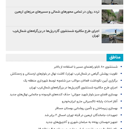
تردد روان در تمامی محورهای شمالی و مسیرهای مرزهای اربعین
اجرای طرح مکانیزه شستشوی گاردریل‌ها در بزرگراه‌های شمال‌غرب
تهران
مناطق
شستشوی ۸۰ تابلو راهنمای مسیر با استفاده از بالابر
تقویت پوشش گیاهی در شمال‌غرب تهران/ کاشت نهال در بلوارهای اردستانی و زحمتکش
برگزاری آیین نکوداشت فعالان مواکب مرز شلمچه توسط شهرداری منطقه یک
اجرای طرح مکانیزه شستشوی گاردریل‌ها در بزرگراه‌های شمال‌غرب تهران
بهسازی فضای سبز بلوار شهید جوزانی؛ حذف کنده‌های فرسوده و جانمایی نهال‌های جدید
آغاز احداث پایانه تاکسیرانی مترو ایران‌خودرو
بهسازی زیرساختی و تأمین روشنایی بوستان مسافر
تمهیدات جاماندگان اربعین در قبله تهران امسال ۲ برابر شد
تجهیز «بوستان پونه» به مبلمان شهری و آلاچیق‌های جدید