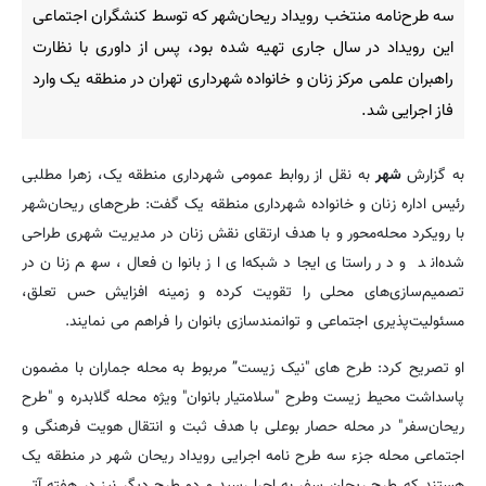
سه طرح‌نامه منتخب رویداد ریحان‌شهر که توسط کنشگران اجتماعی
این رویداد در سال جاری تهیه شده بود، پس از داوری با نظارت
راهبران علمی مرکز زنان و خانواده شهرداری تهران در منطقه یک وارد
فاز اجرایی شد.
به گزارش
شهر
به نقل از روابط عمومی شهرداری منطقه یک، زهرا مطلبی
رئیس اداره زنان و خانواده شهرداری منطقه یک گفت: طرح‌های ریحان‌شهر
با رویکرد محله‌محور و با هدف ارتقای نقش زنان در مدیریت شهری طراحی
شده‌اند و در راستای ایجاد شبکه‌ای از بانوان فعال، سهم زنان در
تصمیم‌سازی‌های محلی را تقویت کرده و زمینه افزایش حس تعلق،
مسئولیت‌پذیری اجتماعی و توانمندسازی بانوان را فراهم می نمایند.
او تصریح کرد: طرح های "نیک زیست” مربوط به محله جماران با مضمون
پاسداشت محیط زیست وطرح "سلامتیار بانوان" ویژه محله گلابدره و "طرح
ریحان‌سفر" در محله حصار بوعلی با هدف ثبت و انتقال هویت فرهنگی و
اجتماعی محله جزء سه طرح نامه اجرایی رویداد ریحان شهر در منطقه یک
هستند که طرح ریحان سفر به اجرا رسید و دو طرح دیگر نیز در هفته آتی