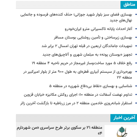
مناطق
بهسازی فضای سبز بلوار شهید جوزانی؛ حذف کنده‌های فرسوده و جانمایی
نهال‌های جدید
آغاز احداث پایانه تاکسیرانی مترو ایران‌خودرو
بهسازی زیرساختی و تأمین روشنایی بوستان مسافر
تمهیدات جاماندگان اربعین در قبله تهران امسال ۲ برابر شد
تجهیز «بوستان پونه» به مبلمان شهری و آلاچیق‌های جدید
رفع خلاف ۵ مورد ساخت‌وساز غیرمجاز در حریم ناحیه ۴ منطقه ۱۹
بهره‌برداری از سیستم آبیاری قطره‌ای به طول ۹۰۰ متر از بلوار امیرکبیر در
منطقه ۲۲
شناسایی و بهسازی «نقاط بی‌دفاع شهری» در منطقه ۵
تداوم نهضت آسفالت در منطقه ۱۰؛ اجرای روکش مکانیزه خیابان قزوین
استقرار شبانه‌روزی خادمین منطقه ۲ در مرز زرباطیه تا بازگشت آخرین زائر
آخرین اخبار
منطقه ۲۱ بر سکوی برتر طرح سراسری «من شهردارم
۴»