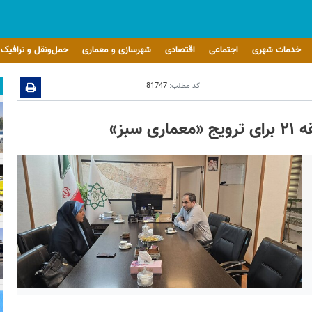
خدمات شهری
اجتماعی
اقتصادی
شهرسازی و معماری
حمل‌ونقل و ترافیک
کد مطلب:
81747
بز»