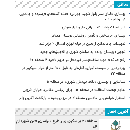
مناطق
بهسازی فضای سبز بلوار شهید جوزانی؛ حذف کنده‌های فرسوده و جانمایی
نهال‌های جدید
آغاز احداث پایانه تاکسیرانی مترو ایران‌خودرو
بهسازی زیرساختی و تأمین روشنایی بوستان مسافر
تمهیدات جاماندگان اربعین در قبله تهران امسال ۲ برابر شد
تجهیز «بوستان پونه» به مبلمان شهری و آلاچیق‌های جدید
رفع خلاف ۵ مورد ساخت‌وساز غیرمجاز در حریم ناحیه ۴ منطقه ۱۹
بهره‌برداری از سیستم آبیاری قطره‌ای به طول ۹۰۰ متر از بلوار امیرکبیر در
منطقه ۲۲
شناسایی و بهسازی «نقاط بی‌دفاع شهری» در منطقه ۵
تداوم نهضت آسفالت در منطقه ۱۰؛ اجرای روکش مکانیزه خیابان قزوین
استقرار شبانه‌روزی خادمین منطقه ۲ در مرز زرباطیه تا بازگشت آخرین زائر
آخرین اخبار
منطقه ۲۱ بر سکوی برتر طرح سراسری «من شهردارم
۴»