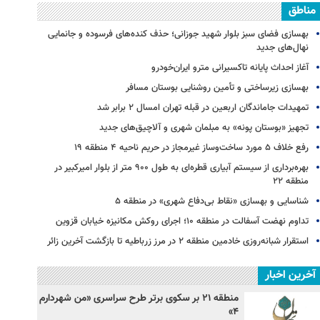
مناطق
بهسازی فضای سبز بلوار شهید جوزانی؛ حذف کنده‌های فرسوده و جانمایی
نهال‌های جدید
آغاز احداث پایانه تاکسیرانی مترو ایران‌خودرو
بهسازی زیرساختی و تأمین روشنایی بوستان مسافر
تمهیدات جاماندگان اربعین در قبله تهران امسال ۲ برابر شد
تجهیز «بوستان پونه» به مبلمان شهری و آلاچیق‌های جدید
رفع خلاف ۵ مورد ساخت‌وساز غیرمجاز در حریم ناحیه ۴ منطقه ۱۹
بهره‌برداری از سیستم آبیاری قطره‌ای به طول ۹۰۰ متر از بلوار امیرکبیر در
منطقه ۲۲
شناسایی و بهسازی «نقاط بی‌دفاع شهری» در منطقه ۵
تداوم نهضت آسفالت در منطقه ۱۰؛ اجرای روکش مکانیزه خیابان قزوین
استقرار شبانه‌روزی خادمین منطقه ۲ در مرز زرباطیه تا بازگشت آخرین زائر
آخرین اخبار
منطقه ۲۱ بر سکوی برتر طرح سراسری «من شهردارم
۴»