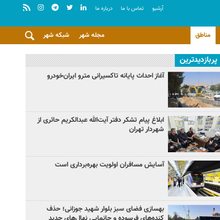
آرشيو
تماس با ما
درباره ما
مناطق
مجله شهر
شبکه شهر
پربازدیدترین
آغاز احداث پایانه تاکسیرانی مترو ایران‌خودرو
ابلاغ پیام تشکر دفتر آیت‌الله عبدالکریم حائری از
شهردار تهران
آسایش مسافران اولویت بهره‌برداری است
بهسازی فضای سبز بلوار شهید جوزانی؛ حذف
کنده‌های فرسوده و جانمایی نهال‌های جدید