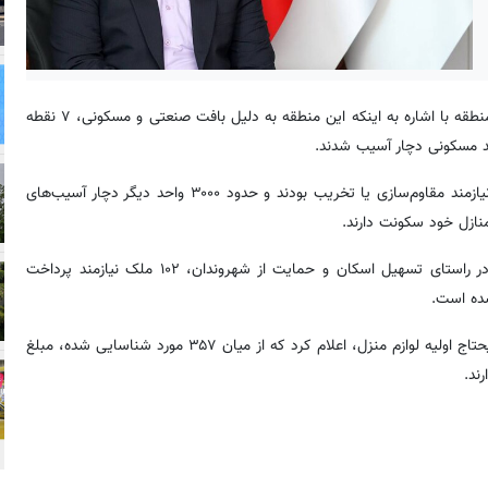
به نقل از روابط‌عمومی شهرداری منطقه ۲۱؛ شهردار این منطقه با اشاره به اینکه این منطقه به دلیل بافت صنعتی و مسکونی، ۷ نقطه
وی افزود: بر اساس دسته‌بندی شدت خسارت (رده A تا D)، ۱۳۱ واحد نیازمند مقاوم‌سازی یا تخریب بودند و حدود ۳۰۰۰ واحد دیگر دچار آسیب‌های
نازل خود سکونت دارند.
امیدیان در ادامه به حمایت‌های مالی از متضرران اشاره کرد و افزود: در راستای تسهیل اسکان و حمایت از شهروندان، ۱۰۲ ملک نیازمند پرداخت
وی همچنین ضمن اشاره به پرداخت هدیه شهردار تهران، برای تأمین مایحتاج اولیه لوازم منزل، اعلام کرد که از میان ۳۵۷ مورد شناسایی شده، مبلغ