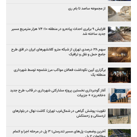
از مجموعه ساصد تا بام ری
افزایش ۹ برابری احداث پیاده‌رو در منطقه ۱۰؛ ۷۴ هزار مترمربع مسیر
جدید ساخته شد
سهم ۳۸ درصدی تهران از شبکه مترو کلانشهرهای ایران در افق طرح
جامع حمل و نقل و ترافیک
برگزاری آیین نکوداشت فعالان مواکب مرز شلمچه توسط شهرداری
منطقه یک
آغاز گودبرداری نخستین پروژه مشارکتی شهرداری در قالب طرح جدید
«خانه‌ریز» + جزییات
تقویت پوشش گیاهی در شمال‌غرب تهران/ کاشت نهال در بلوارهای
اردستانی و زحمتکش
آخرین وضعیت پل‌های مسیر تندرستی؛ ۳ پل در مرحله اجرا و اتمام
مطالعات ۲ پل