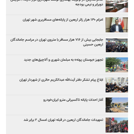
دوبرابر و نیمی بودجه
اعزام ۱۳۰ هزار زائر اربعین از پایانه‌های مسافربری شهر تهران
جابجایی بیش از ۷۱۶ هزار مسافر با متروی تهران در مراسم جاماندگان
اربعین حسینی
تجهیز «بوستان پونه» به مبلمان شهری و آلاچیق‌های جدید
ابلاغ پیام تشکر دفتر آیت‌الله عبدالکریم حائری از شهردار تهران
آغاز احداث پایانه تاکسیرانی مترو ایران‌خودرو
تمهیدات جاماندگان اربعین در قبله تهران امسال ۲ برابر شد