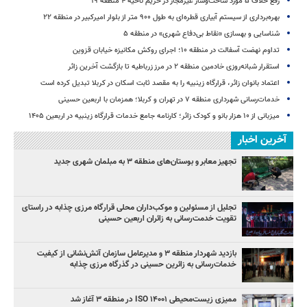
رفع خلاف ۵ مورد ساخت‌وساز غیرمجاز در حریم ناحیه ۴ منطقه ۱۹
بهره‌برداری از سیستم آبیاری قطره‌ای به طول ۹۰۰ متر از بلوار امیرکبیر در منطقه ۲۲
شناسایی و بهسازی «نقاط بی‌دفاع شهری» در منطقه ۵
تداوم نهضت آسفالت در منطقه ۱۰؛ اجرای روکش مکانیزه خیابان قزوین
استقرار شبانه‌روزی خادمین منطقه ۲ در مرز زرباطیه تا بازگشت آخرین زائر
اعتماد بانوان زائر، قرارگاه زینبیه را به مقصد ثابت اسکان در کربلا تبدیل کرده است
خدمات‌رسانی شهرداری منطقه ۷ در تهران و کربلا؛ همزمان با اربعین حسینی
میزبانی از ۱۰ هزار بانو و کودک زائر؛ کارنامه جامع خدمات قرارگاه زینبیه در اربعین ۱۴۰۵
آخرین اخبار
تجهیز معابر و بوستان‌های منطقه ۳ به مبلمان شهری جدید
تجلیل از مسئولین و موکب‌داران محلی قرارگاه مرزی چذابه در راستای
تقویت خدمت‌رسانی به زائران اربعین حسینی
‌بازدید شهردار منطقه ۳ و مدیرعامل سازمان آتش‌نشانی از کیفیت
خدمات‌رسانی به زائرین حسینی در گذرگاه مرزی چذابه
ممیزی زیست‌محیطی ISO ۱۴۰۰۱ در منطقه ۳ آغاز شد