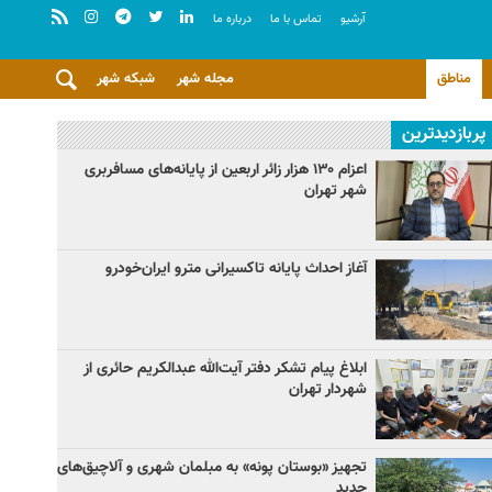
آرشيو
تماس با ما
درباره ما
مناطق
مجله شهر
شبکه شهر
پربازدیدترین
اعزام ۱۳۰ هزار زائر اربعین از پایانه‌های مسافربری
شهر تهران
آغاز احداث پایانه تاکسیرانی مترو ایران‌خودرو
ابلاغ پیام تشکر دفتر آیت‌الله عبدالکریم حائری از
شهردار تهران
تجهیز «بوستان پونه» به مبلمان شهری و آلاچیق‌های
جدید