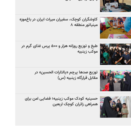
کاوشگران کوچک، سفیران میراث ایران در باغ‌موزه
مینیاتور منطقه ۸
طبخ و توزیع روزانه هزار و ۵۰۰ پرس غذای گرم در
موکب زینبیه
توزیع صدها پرچم «یالثارات الحسین» در
مقابل قرارگاه زینبیه (س)
حسینیه کودک موکب زینبیه؛ فضایی امن برای
همراهی زائران کوچک اربعین