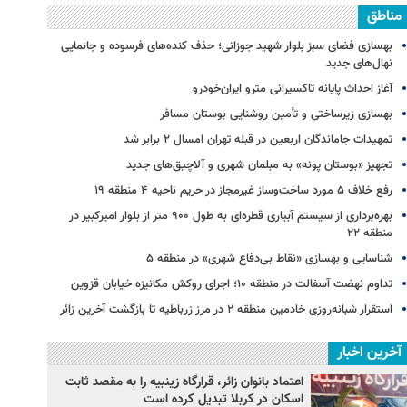
مناطق
بهسازی فضای سبز بلوار شهید جوزانی؛ حذف کنده‌های فرسوده و جانمایی
نهال‌های جدید
آغاز احداث پایانه تاکسیرانی مترو ایران‌خودرو
بهسازی زیرساختی و تأمین روشنایی بوستان مسافر
تمهیدات جاماندگان اربعین در قبله تهران امسال ۲ برابر شد
تجهیز «بوستان پونه» به مبلمان شهری و آلاچیق‌های جدید
رفع خلاف ۵ مورد ساخت‌وساز غیرمجاز در حریم ناحیه ۴ منطقه ۱۹
بهره‌برداری از سیستم آبیاری قطره‌ای به طول ۹۰۰ متر از بلوار امیرکبیر در
منطقه ۲۲
شناسایی و بهسازی «نقاط بی‌دفاع شهری» در منطقه ۵
تداوم نهضت آسفالت در منطقه ۱۰؛ اجرای روکش مکانیزه خیابان قزوین
استقرار شبانه‌روزی خادمین منطقه ۲ در مرز زرباطیه تا بازگشت آخرین زائر
آخرین اخبار
اعتماد بانوان زائر، قرارگاه زینبیه را به مقصد ثابت
اسکان در کربلا تبدیل کرده است