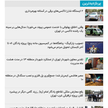
پربازدیدترین
۲ ایستگاه شارژ تاکسی‌های برقی در آستانه بهره‌برداری
وقتی اخلاق پهلوانی با خدمت عمومی پیوند می‌خورد/ مدال‌هایی بر سینه
یک راننده تاکسی در تهران
تصویب پارکینگ- پناهگاه‌ها در کمیسیون ماده پنج/ پروژه پادگان ۰۶ تا
آخر تابستان تحویل مردم می‌شود
تقدیر معاون شهردار تهران از عملکرد شهردار منطقه ۱۳ در مدت هشت
ماه مدیریت
معبر هاشمی ایمن‌تر شد؛ جمع‌آوری پل فلزی و نصب سنگدال در منطقه
۱۰
رفع معارض ملکی تقاطع یادگار امام (ره) _زرند گامی دیگر در پیشبرد
کلان پروژه‌ ترافیکی غرب تهران
افزایش ۹ برابری احداث پیاده‌رو در منطقه ۱۰؛ ۷۴ هزار مترمربع مسیر