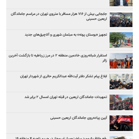
جابجایی بیش از ۷۱۶ هزار مسافر با متروی تهران در مراسم جاماندگان
اربعین حسینی
تجهیز «بوستان پونه» به مبلمان شهری و آلاچیق‌های جدید
استقرار شبانه‌روزی خادمین منطقه ۲ در مرز زرباطیه تا بازگشت آخرین
زائر
ابلاغ پیام تشکر دفتر آیت‌الله عبدالکریم حائری از شهردار تهران
تمهیدات جاماندگان اربعین در قبله تهران امسال ۲ برابر شد
آیین پیاده‌روی جاماندگان اربعین حسینی
رفع خلاف ۵ مورد ساخت‌وساز غیرمجاز در حریم ناحیه ۴ منطقه ۱۹