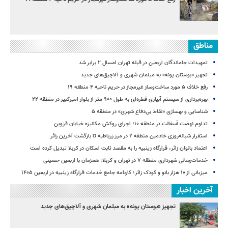
مناطق
تمهیدات جاماندگان اربعین در قبله تهران امسال ۲ برابر شد
تجهیز «بوستان پونه» به مبلمان شهری و آلاچیق‌های جدید
رفع خلاف ۵ مورد ساخت‌وساز غیرمجاز در حریم ناحیه ۴ منطقه ۱۹
بهره‌برداری از سیستم آبیاری قطره‌ای به طول ۹۰۰ متر از بلوار امیرکبیر در منطقه ۲۲
شناسایی و بهسازی «نقاط بی‌دفاع شهری» در منطقه ۵
تداوم نهضت آسفالت در منطقه ۱۰؛ اجرای روکش مکانیزه خیابان قزوین
استقرار شبانه‌روزی خادمین منطقه ۲ در مرز زرباطیه تا بازگشت آخرین زائر
اعتماد بانوان زائر، قرارگاه زینبیه را به مقصد ثابت اسکان در کربلا تبدیل کرده است
خدمات‌رسانی شهرداری منطقه ۷ در تهران و کربلا؛ همزمان با اربعین حسینی
میزبانی از ۱۰ هزار بانو و کودک زائر؛ کارنامه جامع خدمات قرارگاه زینبیه در اربعین ۱۴۰۵
آخرین اخبار
تجهیز «بوستان پونه» به مبلمان شهری و آلاچیق‌های جدید