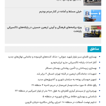
خیلی مسلط و آماده در کنار مردم بودیم
ویژه برنامه‌های فرهنگی و آیینی اربعین حسینی در پایانه‌های تاکسیرانی
پایتخت
مناطق
بهسازی فضای سبز بلوار شهید جوزانی؛ حذف کنده‌های فرسوده و جانمایی نهال‌های جدید
آغاز احداث پایانه تاکسیرانی مترو ایران‌خودرو
بهسازی زیرساختی و تأمین روشنایی بوستان مسافر
تمهیدات جاماندگان اربعین در قبله تهران امسال ۲ برابر شد
تجهیز «بوستان پونه» به مبلمان شهری و آلاچیق‌های جدید
رفع خلاف ۵ مورد ساخت‌وساز غیرمجاز در حریم ناحیه ۴ منطقه ۱۹
بهره‌برداری از سیستم آبیاری قطره‌ای به طول ۹۰۰ متر از بلوار امیرکبیر در منطقه ۲۲
شناسایی و بهسازی «نقاط بی‌دفاع شهری» در منطقه ۵
تداوم نهضت آسفالت در منطقه ۱۰؛ اجرای روکش مکانیزه خیابان قزوین