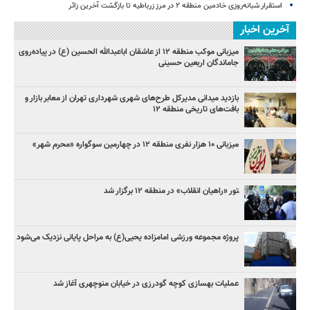
استقرار شبانه‌روزی خادمین منطقه ۲ در مرز زرباطیه تا بازگشت آخرین زائر
آخرین اخبار
میزبانی موکب منطقه ۱۲ از عاشقان اباعبدالله الحسین (ع) در پیاده‌روی
جاماندگان اربعین حسینی
بازدید میدانی مدیرکل طرح‌های شهری شهرداری تهران از معابر بازار و
بافت‌های تاریخی منطقه ۱۲
میزبانی ۱۰ هزار نفری منطقه ۱۲ در چهارمین سوگواره «محرم شهر»
‍تور «راهیان انقلاب» در منطقه ۱۲ برگزار شد
پروژه مجموعه ورزشی امامزاده یحیی(ع) به مراحل پایانی نزدیک می‌شود
عملیات بهسازی کوچه گودرزی در خیابان منوچهری آغاز شد