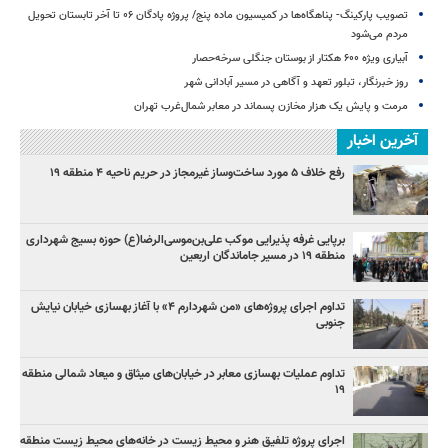
تصویب پارکینگ- پناهگاه‌ها در کمیسیون ماده پنج/ پروژه پادگان ۰۶ تا آخر تابستان تحویل
مردم می‌شود
آبیاری ویژه ۶۰۰ هکتار از بوستان جنگلی سرخه‌حصار
روز خبرنگار، تبلور تعهد و آگاهی در مسیر آبادانی شهر
مرمت و پایش یک هزار مخازن پسماند در معابر شمال‌غرب تهران
آخرین اخبار
رفع خلاف ۵ مورد ساخت‌وساز غیرمجاز در حریم ناحیه ۴ منطقه ۱۹
برپایی غرفه پذیرایی موکب علی‌بن‌موسی‌الرضا(ع) حوزه بسیج شهرداری
منطقه ۱۹ در مسیر جاماندگان اربعین
تداوم اجرای پروژه‌های «من شهردارم ۴» با آغاز بهسازی خیابان نیایش
جنوبی
تداوم عملیات بهسازی معابر در خیابان‌های میثاق و میعاد شمالی منطقه
۱۹
اجرای پروژه تلفیق هنر و محیط زیست در خانه‌های محیط زیست منطقه