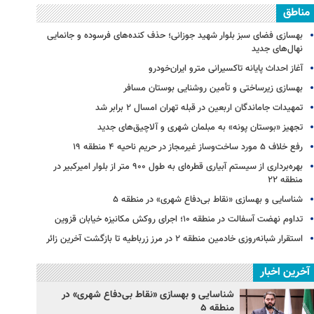
مناطق
بهسازی فضای سبز بلوار شهید جوزانی؛ حذف کنده‌های فرسوده و جانمایی
نهال‌های جدید
آغاز احداث پایانه تاکسیرانی مترو ایران‌خودرو
بهسازی زیرساختی و تأمین روشنایی بوستان مسافر
تمهیدات جاماندگان اربعین در قبله تهران امسال ۲ برابر شد
تجهیز «بوستان پونه» به مبلمان شهری و آلاچیق‌های جدید
رفع خلاف ۵ مورد ساخت‌وساز غیرمجاز در حریم ناحیه ۴ منطقه ۱۹
بهره‌برداری از سیستم آبیاری قطره‌ای به طول ۹۰۰ متر از بلوار امیرکبیر در
منطقه ۲۲
شناسایی و بهسازی «نقاط بی‌دفاع شهری» در منطقه ۵
تداوم نهضت آسفالت در منطقه ۱۰؛ اجرای روکش مکانیزه خیابان قزوین
استقرار شبانه‌روزی خادمین منطقه ۲ در مرز زرباطیه تا بازگشت آخرین زائر
آخرین اخبار
شناسایی و بهسازی «نقاط بی‌دفاع شهری» در
منطقه ۵