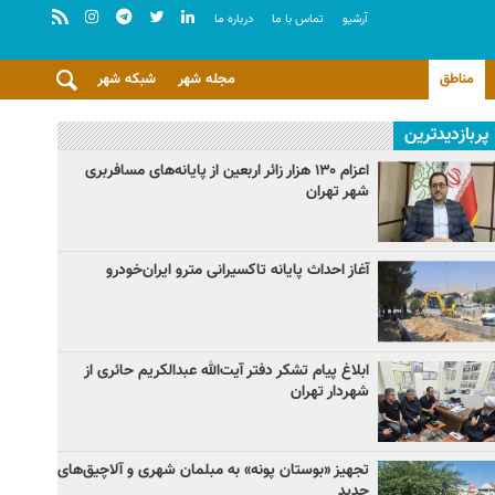
آرشيو
تماس با ما
درباره ما
مناطق
مجله شهر
شبکه شهر
پربازدیدترین
اعزام ۱۳۰ هزار زائر اربعین از پایانه‌های مسافربری
شهر تهران
آغاز احداث پایانه تاکسیرانی مترو ایران‌خودرو
ابلاغ پیام تشکر دفتر آیت‌الله عبدالکریم حائری از
شهردار تهران
تجهیز «بوستان پونه» به مبلمان شهری و آلاچیق‌های
جدید