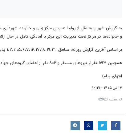
به گزارش شهر و به نقل از روابط عمومی مرکز زنان و خانواده شهرداری ت
و خانواده‌ها در مراکز تحت مدیریت این مرکز با آمادگی کامل در حال ارائ
بر اساس آخرین گزارش روزانه، مناطق ١،٢،٣،۵،۶،٧،١۴،١٧،١٨،١٩،٢٢ پذیرش زائر داشته‌اند و این روند در سایر مناطق هم ادامه دارد.
همچنین ۵۹۳ نفر از نیروهای مستقر و ۸۰۶ نفر از اعضای گروه‌های جهادی در مراکز اسکان مشغول خدمت‌رسانی به زائران هستند.
انتهای پیام/
۱۴ تیر ۱۴۰۵ - ۱۲:۲۱
کد مطلب:
82920