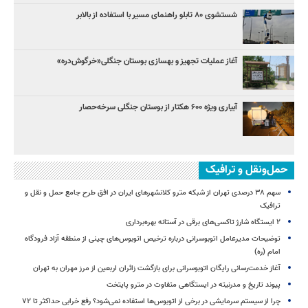
شستشوی ۸۰ تابلو راهنمای مسیر با استفاده از بالابر
آغاز عملیات تجهیز و بهسازی بوستان جنگلی«خرگوش‌دره»
آبیاری ویژه ۶۰۰ هکتار از بوستان جنگلی سرخه‌حصار
حمل‌ونقل و ترافیک
سهم ۳۸ درصدی تهران از شبکه مترو کلانشهرهای ایران در افق طرح جامع حمل و نقل و
ترافیک
۲ ایستگاه شارژ تاکسی‌های برقی در آستانه بهره‌برداری
توضیحات مدیرعامل اتوبوسرانی درباره ترخیص اتوبوس‌های چینی از منطقه آزاد فرودگاه
امام (ره)
آغاز خدمت‌رسانی رایگان اتوبوسرانی برای بازگشت زائران اربعین از مرز مهران به تهران
پیوند تاریخ و مدرنیته در ایستگاهی متفاوت در مترو پایتخت
چرا از سیستم سرمایشی در برخی از اتوبوس‌ها استفاده نمی‌شود؟ رفع خرابی حداکثر تا ۷۲