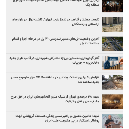
برگزاری آیین نکوداشت فعالان مواکب مرز شلمچه توسط شهرداری
منطقه یک
تقویت پوشش گیاهی در شمال‌غرب تهران/ کاشت نهال در بلوارهای
اردستانی و زحمتکش
آخرین وضعیت پل‌های مسیر تندرستی؛ ۳ پل در مرحله اجرا و اتمام
مطالعات ۲ پل
آغاز گودبرداری نخستین پروژه مشارکتی شهرداری در قالب طرح جدید
«خانه‌ریز» + جزییات
افزایش ۹ برابری احداث پیاده‌رو در منطقه ۱۰؛ ۷۴ هزار مترمربع مسیر
جدید ساخته شد
سهم ۳۸ درصدی تهران از شبکه مترو کلانشهرهای ایران در افق طرح
جامع حمل و نقل و ترافیک
شهدا حامیان معنوی و راهبر مسیر زندگی هستند/ فروپاشی ابهت
پوشالی استکبار در پی مقاومت ملت ایران