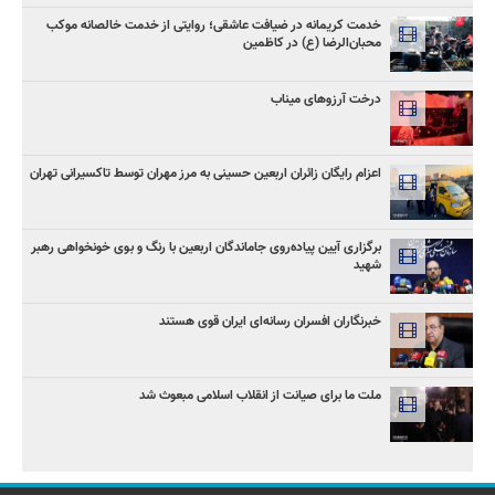
خدمت کریمانه در ضیافت عاشقی؛ روایتی از خدمت خالصانه موکب
محبان‌الرضا (ع) در کاظمین
درخت آرزوهای میناب
اعزام رایگان زائران اربعین حسینی به مرز مهران توسط تاکسیرانی تهران
برگزاری آیین پیاده‌روی جاماندگان اربعین با رنگ و بوی خونخواهی رهبر
شهید
خبرنگاران افسران رسانه‌ای ایران قوی هستند
ملت ما برای صیانت از انقلاب اسلامی مبعوث شد