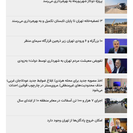
پروژه دوگاز شهریورماه به بهره‌برداری می‌رسد
۳ ﺗﺼﻔﻴﻪ‌ﺧﺎﻧﻪ‌ تهران تا پایان تابستان تکمیل و به بهره‌برداری می‌رسند
۱۰ بزرگراه و ۶ ورودی تهران زیر ذره‌بین قرارگاه سیمای منظر
تفویض معیشت مردم تهران به شهرداری توسط دولت؛ به‌زودی
اخذ مصوبه جدید برای محله هرندی/ ابلاغ ضوابط جدید عودلاجان غربی؛
حذف محدودیت‌های غیرمنطقی/ مروی‌سنتر در چارچوب قوانین احداث
می‌شود
اجرای ۷ هزار و ۱۰۰ تن آسفالت در معابر منطقه ۱۰ از ابتدای سال
امکان خروج پادگان‌ها از تهران وجود دارد