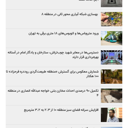
بهسازی شبکه آبیاری محور ثانی در منطقه ۸
ورود متروباس‌ها و اتوبوس‌های ۱۸ متری برقی به تهران
دسترسی‌ها در معابر شهید چوب‌تراش، ستارخان و یادگار امام در آستانه
بهره‌برداری قرار دارند
شمارش معکوس برای گسترش «منطقه طبیعت‌گردی روددره فرحزاد» تا
۱۰۰ هکتار
تکمیل ۹۰ درصدی احداث مخازن بتنی خواجه عبدالله انصاری در منطقه
۴
افزایش سرانه فضای سبز منطقه ۱۰ از ۲.۳ به ۳.۲ مترمربع