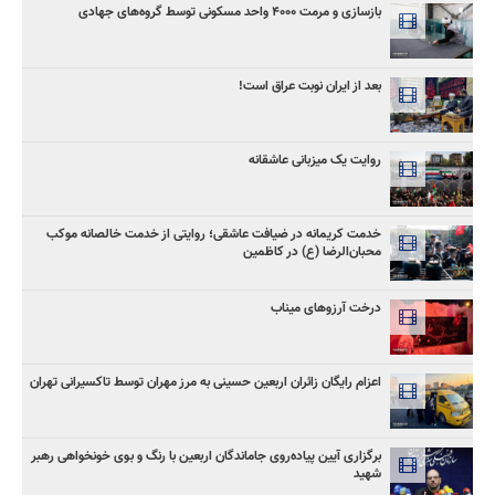
بازسازی و مرمت ۴۰۰۰ واحد مسکونی توسط گروه‌های جهادی
بعد از ایران نوبت عراق است!
روایت یک میزبانی عاشقانه
خدمت کریمانه در ضیافت عاشقی؛ روایتی از خدمت خالصانه موکب
محبان‌الرضا (ع) در کاظمین
درخت آرزوهای میناب
اعزام رایگان زائران اربعین حسینی به مرز مهران توسط تاکسیرانی تهران
برگزاری آیین پیاده‌روی جاماندگان اربعین با رنگ و بوی خونخواهی رهبر
شهید