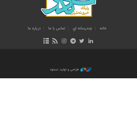
خانه
چندرسانه اي
تماس با ما
درباره ما
طراحی و تولید: نستوه