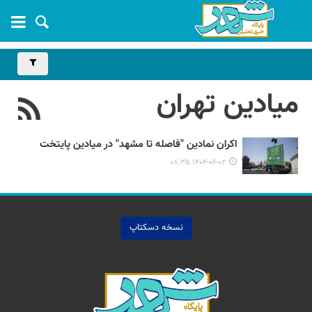
میادین تهران
اکران نمادین "فاصله تا مشهد" در میادین پایتخت
۱۴۰۴-۰۶-۰۲ ۰۸:۳۵
نسخه دسکتاپ