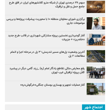
سهم ۳۸ درصدی تهران از شبکه مترو کلانشهرهای ایران در افق طرح
جامع حمل و نقل و ترافیک
برگزاری شورای معاونان منطقه ۱۰ با محوریت پیشرفت پروژه‌ها و بررسی
موضوعات جاری
آغاز گودبرداری نخستین پروژه مشارکتی شهرداری در قالب طرح جدید
«خانه‌ریز» + جزییات
آخرین وضعیت پل‌های مسیر تندرستی؛ ۳ پل در مرحله اجرا و اتمام
مطالعات ۲ پل
رفع معارض ملکی تقاطع یادگار امام (ره) _زرند گامی دیگر در پیشبرد
کلان پروژه‌ ترافیکی غرب تهران
آغاز عملیات تجهیز و بهسازی بوستان جنگلی«خرگوش‌دره»
اجتماع شهر