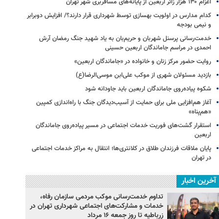
اعزام ۱۳۰ هزار زائر اربعین از پایانه‌های مسافربری شهر تهران
کدام مدارس در اولویت بهسازی توسط شهرداری قرار دارند؟/ افزایش دوبرابر
و نیمی بودجه
خدمت‌رسانی پرسنل شهربان و حریم‌بان به یاد شهید جنگ رمضان آرش
احمدی در مراسم جاماندگان اربعین حسینی
روایت حضور مرکز زنان و خانواده در «جاماندگان اربعین»
بازدید مسئولان شهری از موکب علی‌ابن موسی‌الرضا(ع)
شکوه پیاده‌روی جاماندگان اربعین باید جاودانه شود
آغاز هم‌افزایی ملی برای حمایت از آسیب‌دیدگان جنگ با راه‌اندازی کمپین
«هم‌پناه»
استقرار گشت‌های فوریت خدمات اجتماعی در مسیر پیاده‌روی جاماندگان
اربعین
پایان ملاقات فرزندان طلاق در کلانتری‌ها؛ انتقال به مراکز خدمات اجتماعی
در تهران
آخرین اخبار
تداوم خدمت‌رسانی موکب مردمی سازمان رفاه،
خدمات و مشارکت‌های اجتماعی شهرداری تهران در
زرباطیه تا روز جمعه ۱۶ مرداد