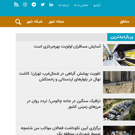
آرشيو
تماس با ما
درباره ما
مناطق
مجله شهر
شبکه شهر
پربازدیدترین
آسایش مسافران اولویت بهره‌برداری است
تقویت پوشش گیاهی در شمال‌غرب تهران/ کاشت
نهال در بلوارهای اردستانی و زحمتکش
ترافیک سنگین در جاده چالوس/ تردد روان در
مرزهای زمینی کشور
برگزاری آیین نکوداشت فعالان مواکب مرز شلمچه
توسط شهرداری منطقه یک