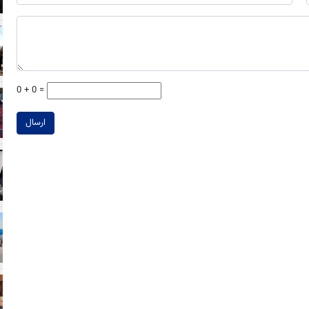
0 + 0 =
ارسال