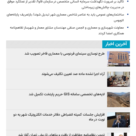
تأکید بر ضرورت نگهداشت سرمایه انسانی متخصص در سازمان فاوا/ تقدیر از عملکرد موفق
در مدیریت چالش‌های زیرساختی
ساختمان‌های عمومی باید به عناصر شاخص معماری شهر تبدیل شوند/ بازتعریف پایانه‌های
اتوبوس
معاونت شهرسازی و معماری و انجمن صنفی مهندسان مشاور معمار و شهرساز تفاهم‌نامه
همکاری امضا کردند
آخرین اخبار
طرح نوسازی سینمای فردوسی با معماری فاخر تصویب شد
آراء اجرا نشده ماده صد تعیین تکلیف می‌شوند
لایه‌های تخصصی سامانه GIS حریم پایتخت تکمیل شد
افزایش جلسات کمیته انضباطی دفاتر خدمات الکترونیک شهر به دو
نوبت در ماه
تدوین نظام‌نامه حفاظت از بافت و بناهای تاریخی تهران آغاز شد