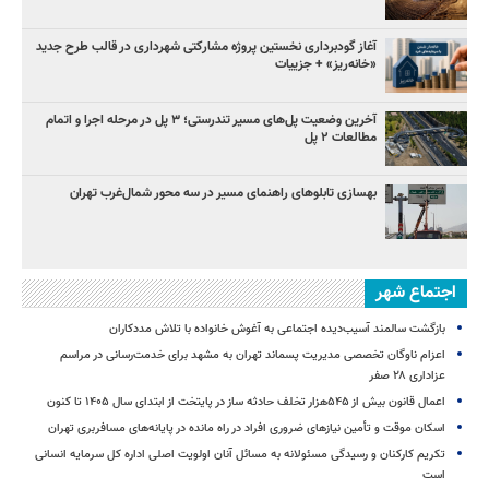
آغاز گودبرداری نخستین پروژه مشارکتی شهرداری در قالب طرح جدید
«خانه‌ریز» + جزییات
آخرین وضعیت پل‌های مسیر تندرستی؛ ۳ پل در مرحله اجرا و اتمام
مطالعات ۲ پل
بهسازی تابلوهای راهنمای مسیر در سه محور شمال‌غرب تهران
اجتماع شهر
بازگشت سالمند آسیب‌دیده اجتماعی به آغوش خانواده با تلاش مددکاران
اعزام ناوگان تخصصی مدیریت پسماند تهران به مشهد برای خدمت‌رسانی در مراسم
عزاداری ۲۸ صفر
اعمال قانون بیش از ۵۴۵هزار تخلف حادثه ساز در پایتخت از ابتدای سال ۱۴۰۵ تا کنون
اسکان موقت و تأمین نیازهای ضروری افراد در راه مانده در پایانه‌های مسافربری تهران
تکریم کارکنان و رسیدگی مسئولانه به مسائل آنان اولویت اصلی اداره کل سرمایه انسانی
است