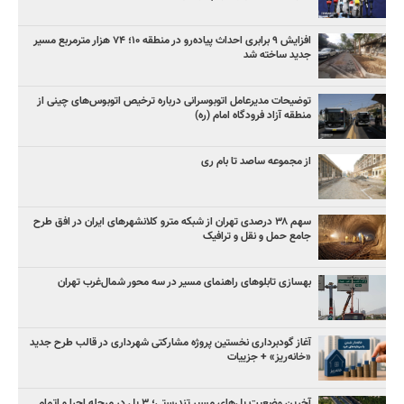
افزایش ۹ برابری احداث پیاده‌رو در منطقه ۱۰؛ ۷۴ هزار مترمربع مسیر
جدید ساخته شد
توضیحات مدیرعامل اتوبوسرانی درباره ترخیص اتوبوس‌های چینی از
منطقه آزاد فرودگاه امام (ره)
از مجموعه ساصد تا بام ری
سهم ۳۸ درصدی تهران از شبکه مترو کلانشهرهای ایران در افق طرح
جامع حمل و نقل و ترافیک
بهسازی تابلوهای راهنمای مسیر در سه محور شمال‌غرب تهران
آغاز گودبرداری نخستین پروژه مشارکتی شهرداری در قالب طرح جدید
«خانه‌ریز» + جزییات
آخرین وضعیت پل‌های مسیر تندرستی؛ ۳ پل در مرحله اجرا و اتمام