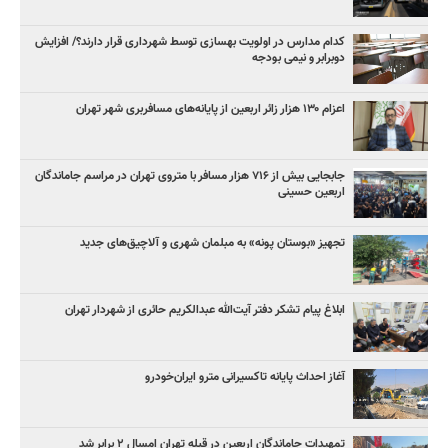
کدام مدارس در اولویت بهسازی توسط شهرداری قرار دارند؟/ افزایش
دوبرابر و نیمی بودجه
اعزام ۱۳۰ هزار زائر اربعین از پایانه‌های مسافربری شهر تهران
جابجایی بیش از ۷۱۶ هزار مسافر با متروی تهران در مراسم جاماندگان
اربعین حسینی
تجهیز «بوستان پونه» به مبلمان شهری و آلاچیق‌های جدید
ابلاغ پیام تشکر دفتر آیت‌الله عبدالکریم حائری از شهردار تهران
آغاز احداث پایانه تاکسیرانی مترو ایران‌خودرو
تمهیدات جاماندگان اربعین در قبله تهران امسال ۲ برابر شد