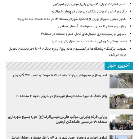
اتمام عملیات اجرای کف‌پوش رفیوژ میانی بلوار امیرکبیر
برگزاری کلاس آموزشی رایگان «پرورش قارچ‌های خوراکی»
تقدیر معاون شهردار تهران از عملکرد شهردار منطقه ۱۳ در مدت هشت ماه مدیریت
از بازسازی معابر تا مدیریت هوشمند آب‌های سطحی
لایروبی و رسوب‌برداری منهول‌های کانال علم و صنعت در منطقه۴
خدمت‌رسانی شهرداری منطقه ۱۱ به ۱۰۰ هزار زائر در سامرا
تصویب پارکینگ- پناهگاه‌ها در کمیسیون ماده پنج/ پروژه پادگان ۰۶ تا آخر تابستان تحویل
مردم می‌شود
آخرین اخبار
ایمن‌سازی محورهای پرتردد منطقه ۱۹ با مرمت و نصب ۳۲ گاردریل
رفع خلاف ۵ مورد ساخت‌وساز غیرمجاز در حریم ناحیه ۴ منطقه ۱۹
برپایی غرفه پذیرایی موکب علی‌بن‌موسی‌الرضا(ع) حوزه بسیج شهرداری
منطقه ۱۹ در مسیر جاماندگان اربعین
تداوم اجرای پروژه‌های «من شهردارم ۴» با آغاز بهسازی خیابان نیایش