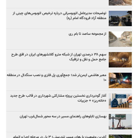
توضیحات مدیرعامل اتوبوسرانی درباره ترخیص اتوبوس‌های چینی از
منطقه آزاد فرودگاه امام (ره)
از مجموعه ساصد تا بام ری
سهم ۳۸ درصدی تهران از شبکه مترو کلانشهرهای ایران در افق طرح
جامع حمل و نقل و ترافیک
معبر هاشمی ایمن‌تر شد؛ جمع‌آوری پل فلزی و نصب سنگدال در منطقه
۱۰
آغاز گودبرداری نخستین پروژه مشارکتی شهرداری در قالب طرح جدید
«خانه‌ریز» + جزییات
بهسازی تابلوهای راهنمای مسیر در سه محور شمال‌غرب تهران
آخرین وضعیت پل‌های مسیر تندرستی؛ ۳ پل در مرحله اجرا و اتمام