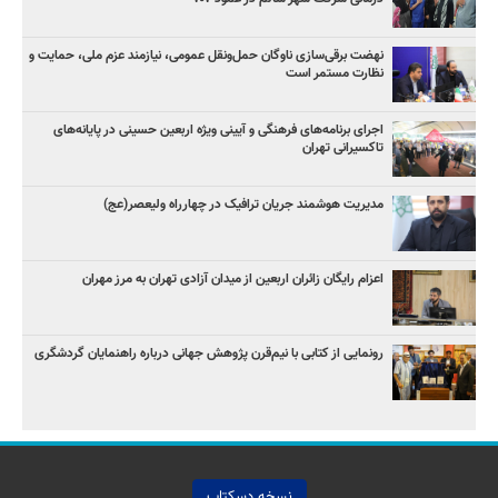
نهضت برقی‌سازی ناوگان حمل‌ونقل عمومی، نیازمند عزم ملی، حمایت و
نظارت مستمر است
اجرای برنامه‌های فرهنگی و آیینی ویژه اربعین حسینی در پایانه‌های
تاکسیرانی تهران
مدیریت هوشمند جریان ترافیک در چهارراه ولیعصر(عج)
اعزام رایگان زائران اربعین از میدان آزادی تهران به مرز مهران
رونمایی از کتابی با نیم‌قرن پژوهش جهانی درباره راهنمایان گردشگری
نسخه دسکتاپ