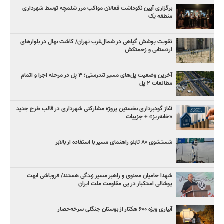
برگزاری آیین نکوداشت فعالان مواکب مرز شلمچه توسط شهرداری
منطقه یک
تقویت پوشش گیاهی در شمال‌غرب تهران/ کاشت نهال در بلوارهای
اردستانی و زحمتکش
آخرین وضعیت پل‌های مسیر تندرستی؛ ۳ پل در مرحله اجرا و اتمام
مطالعات ۲ پل
آغاز گودبرداری نخستین پروژه مشارکتی شهرداری در قالب طرح جدید
«خانه‌ریز» + جزییات
شستشوی ۸۰ تابلو راهنمای مسیر با استفاده از بالابر
شهدا حامیان معنوی و راهبر مسیر زندگی هستند/ فروپاشی ابهت
پوشالی استکبار در پی مقاومت ملت ایران
آبیاری ویژه ۶۰۰ هکتار از بوستان جنگلی سرخه‌حصار