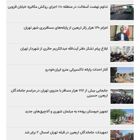
تداوم نهضت آسفالت در منطقه ۱۰؛ اجرای روکش مکانیزه خیابان قزوین
اعزام ۱۳۰ هزار زائر اربعین از پایانه‌های مسافربری شهر تهران
ابلاغ پیام تشکر دفتر آیت‌الله عبدالکریم حائری از شهردار تهران
آغاز احداث پایانه تاکسیرانی مترو ایران‌خودرو
جابجایی بیش از ۷۱۶ هزار مسافر با متروی تهران در مراسم جاماندگان
اربعین حسینی
تجهیز «بوستان پونه» به مبلمان شهری و آلاچیق‌های جدید
تمهیدات جاماندگان اربعین در قبله تهران امسال ۲ برابر شد