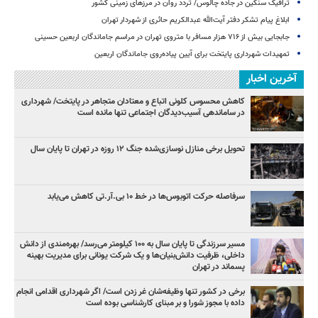
ترافیک سنگین در جاده چالوس/ تردد روان در مرزهای زمینی کشور
ابلاغ پیام تشکر دفتر آیت‌الله عبدالکریم حائری از شهردار تهران
جابجایی بیش از ۷۱۶ هزار مسافر با متروی تهران در مراسم جاماندگان اربعین حسینی
تمهیدات شهرداری پایتخت برای آیین پیاده‌روی جاماندگان اربعین
آخرین اخبار
کاهش محسوس کلونی اتباع و معتادان متجاهر در پایتخت/ شهرداری
در ساماندهی آسیب‌دیدگان اجتماعی تنها مانده است
تحویل برخی منازل نوسازی‌شده جنگ ۱۲ روزه در تهران تا پایان سال
سرفاصله حرکت اتوبوس‌ها در خط ۱۰ بی‌.آر.تی کاهش می‌یابد
مسیر سرزندگی تا پایان سال به ۱۰۰ کیلومتر می‌رسد/ بهره‌مندی از دانش
داخلی، ظرفیت دانش‌بنیان‌ها و یک شرکت یونانی برای مدیریت بهینه
پسماند در تهران
برخی در کشور تنها وظیفه‌شان غر زدن است/ اگر شهرداری اقدامی انجام
داده با مجوز شورا و بر مبنای کارشناسی بوده است