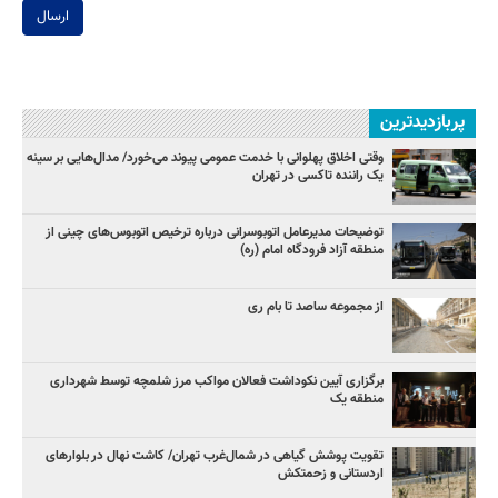
ارسال
پربازدیدترین
وقتی اخلاق پهلوانی با خدمت عمومی پیوند می‌خورد/ مدال‌هایی بر سینه
یک راننده تاکسی در تهران
توضیحات مدیرعامل اتوبوسرانی درباره ترخیص اتوبوس‌های چینی از
منطقه آزاد فرودگاه امام (ره)
از مجموعه ساصد تا بام ری
برگزاری آیین نکوداشت فعالان مواکب مرز شلمچه توسط شهرداری
منطقه یک
تقویت پوشش گیاهی در شمال‌غرب تهران/ کاشت نهال در بلوارهای
اردستانی و زحمتکش