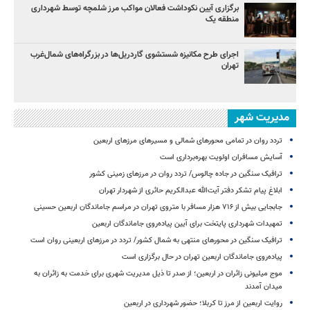
برگزاری آیین نکوداشت فعالان مواکب مرز شلمچه توسط شهرداری
منطقه یک
اجرای طرح مکانیزه شستشوی گاردریل‌ها در بزرگراه‌های شمال‌غرب
تهران
مدیریت شهر
تردد روان در تمامی محورهای شمالی و مسیرهای مرزهای اربعین
آسایش مسافران اولویت بهره‌برداری است
ترافیک سنگین در جاده چالوس/ تردد روان در مرزهای زمینی کشور
ابلاغ پیام تشکر دفتر آیت‌الله عبدالکریم حائری از شهردار تهران
جابجایی بیش از ۷۱۶ هزار مسافر با متروی تهران در مراسم جاماندگان اربعین حسینی
تمهیدات شهرداری پایتخت برای آیین پیاده‌روی جاماندگان اربعین
ترافیک سنگین در محورهای منتهی به شمال کشور/ تردد در مرزهای اربعینی روان است
پیاده‌روی جاماندگان اربعین تهران در حال برگزاری است
موج میلیونی زائران در اربعین؛ از صدر تا ذیل مدیریت شهری برای خدمت به زائران به
میدان آمدند
روایت اربعین از مرز تا کربلا؛ حضور شهرداری در اربعین