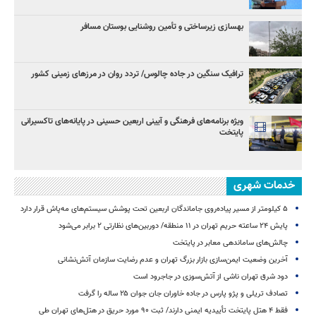
بهسازی زیرساختی و تأمین روشنایی بوستان مسافر
ترافیک سنگین در جاده چالوس/ تردد روان در مرزهای زمینی کشور
ویژه برنامه‌های فرهنگی و آیینی اربعین حسینی در پایانه‌های تاکسیرانی
پایتخت
خدمات شهری
۵ کیلومتر از مسیر پیاده‌روی جاماندگان اربعین تحت پوشش سیستم‌های مه‌پاش قرار دارد
پایش ۲۴ ساعته حریم تهران در ۱۱ منطقه/ دوربین‌های نظارتی ۲ برابر می‌شود
چالش‌های ساماندهی معابر در پایتخت
آخرین وضعیت ایمن‌سازی بازار بزرگ تهران و عدم رضایت سازمان آتش‌نشانی
دود شرق تهران ناشی از آتش‌سوزی در جاجرود است
تصادف تریلی و پژو پارس در جاده خاوران جان جوان ۲۵ ساله را گرفت
فقط ۴ هتل پایتخت تأییدیه ایمنی دارند/ ثبت ۹۰ مورد حریق در هتل‌های تهران طی