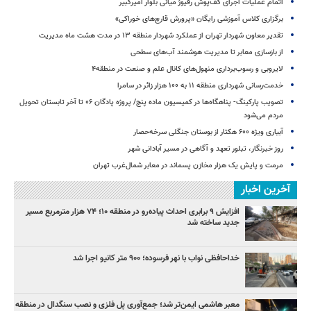
اتمام عملیات اجرای کف‌پوش رفیوژ میانی بلوار امیرکبیر
برگزاری کلاس آموزشی رایگان «پرورش قارچ‌های خوراکی»
تقدیر معاون شهردار تهران از عملکرد شهردار منطقه ۱۳ در مدت هشت ماه مدیریت
از بازسازی معابر تا مدیریت هوشمند آب‌های سطحی
لایروبی و رسوب‌برداری منهول‌های کانال علم و صنعت در منطقه۴
خدمت‌رسانی شهرداری منطقه ۱۱ به ۱۰۰ هزار زائر در سامرا
تصویب پارکینگ- پناهگاه‌ها در کمیسیون ماده پنج/ پروژه پادگان ۰۶ تا آخر تابستان تحویل
مردم می‌شود
آبیاری ویژه ۶۰۰ هکتار از بوستان جنگلی سرخه‌حصار
روز خبرنگار، تبلور تعهد و آگاهی در مسیر آبادانی شهر
مرمت و پایش یک هزار مخازن پسماند در معابر شمال‌غرب تهران
آخرین اخبار
افزایش ۹ برابری احداث پیاده‌رو در منطقه ۱۰؛ ۷۴ هزار مترمربع مسیر
جدید ساخته شد
خداحافظی نواب با نهر فرسوده؛ ۹۰۰ متر کانیو اجرا شد
معبر هاشمی ایمن‌تر شد؛ جمع‌آوری پل فلزی و نصب سنگدال در منطقه