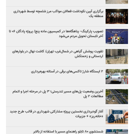
برگزاری آیین نکوداشت فعالان مواکب مرز شلمچه توسط شهرداری
منطقه یک
تصویب پارکینگ- پناهگاه‌ها در کمیسیون ماده پنج/ پروژه پادگان ۰۶ تا
آخر تابستان تحویل مردم می‌شود
تقویت پوشش گیاهی در شمال‌غرب تهران/ کاشت نهال در بلوارهای
اردستانی و زحمتکش
۲ ایستگاه شارژ تاکسی‌های برقی در آستانه بهره‌برداری
آخرین وضعیت پل‌های مسیر تندرستی؛ ۳ پل در مرحله اجرا و اتمام
مطالعات ۲ پل
آغاز گودبرداری نخستین پروژه مشارکتی شهرداری در قالب طرح جدید
«خانه‌ریز» + جزییات
شستشوی ۸۰ تابلو راهنمای مسیر با استفاده از بالابر