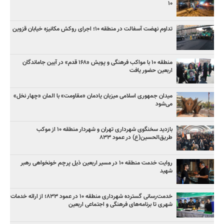
۱۰
تداوم نهضت آسفالت در منطقه ۱۰؛ اجرای روکش مکانیزه خیابان قزوین
منطقه ۱۰ با مواکب فرهنگی و پویش «۱۶۸ قدم» در آیین جاماندگان
اربعین حضور یافت
میدان جمهوری اسلامی میزبان یادمان «مقاومت» با المان «چهار نخل»
می‌شود
بازدید سخنگوی شهرداری تهران و شهردار منطقه ۱۰ از موکب
طریق‌الحسین(ع) در عمود ۸۳۳
روایت خدمت منطقه ۱۰ در مسیر اربعین ذیل پرچم خونخواهی رهبر
شهید
خدمت‌رسانی گسترده شهرداری منطقه ۱۰ در عمود ۸۳۳؛ از ارائه خدمات
شهری تا برنامه‌های فرهنگی و اجتماعی اربعین