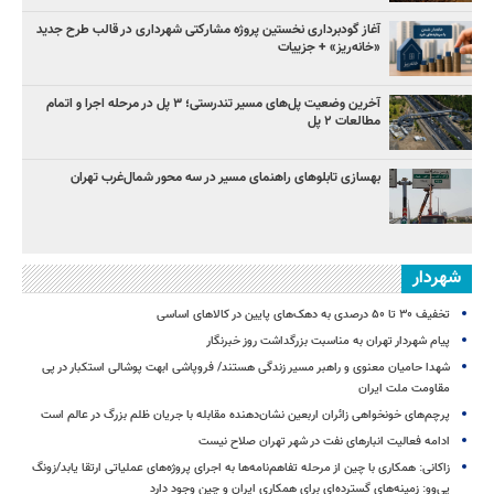
آغاز گودبرداری نخستین پروژه مشارکتی شهرداری در قالب طرح جدید
«خانه‌ریز» + جزییات
آخرین وضعیت پل‌های مسیر تندرستی؛ ۳ پل در مرحله اجرا و اتمام
مطالعات ۲ پل
بهسازی تابلوهای راهنمای مسیر در سه محور شمال‌غرب تهران
شهردار
تخفیف ۳۰ تا ۵۰ درصدی به دهک‌های پایین در کالاهای اساسی
پیام شهردار تهران به مناسبت بزرگداشت روز خبرنگار
شهدا حامیان معنوی و راهبر مسیر زندگی هستند/ فروپاشی ابهت پوشالی استکبار در پی
مقاومت ملت ایران
پرچم‌های خونخواهی زائران اربعین نشان‌دهنده مقابله با جریان ظلم بزرگ در عالم است
ادامه فعالیت انبارهای نفت در شهر تهران صلاح نیست
زاکانی: همکاری با چین از مرحله تفاهم‌نامه‌ها به اجرای پروژه‌های عملیاتی ارتقا یابد/زونگ
پی‌وو: زمینه‌های گسترده‌ای برای همکاری ایران و چین وجود دارد