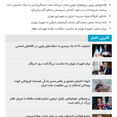
افتتاح‌های پیاپی پروژه‌های شهری نشان می‌دهد ملت خستگی‌ناپذیر ما جنگ تحمیلی را به
رسمیت نمی‌شناسد و در جهت آبادانی سرزمینش محکم گام برمی‌دارد
تشکیل قرارگاه ویژه مدیریت انرژی در شهرداری تهران
نامه دسته جمعی نمایندگان استان آذربایجان شرقی به شهردار تهران
پیام تسلیت شهردار تهران به مناسبت درگذشت والده شهیدان مظفر
آخرین اخبار
تخفیف ۳۰ تا ۵۰ درصدی به دهک‌های پایین در کالاهای اساسی
پیام شهردار تهران به مناسبت بزرگداشت روز خبرنگار
شهدا حامیان معنوی و راهبر مسیر زندگی هستند/ فروپاشی ابهت
پوشالی استکبار در پی مقاومت ملت ایران
پرچم‌های خونخواهی زائران اربعین نشان‌دهنده مقابله با جریان ظلم
بزرگ در عالم است
ادامه فعالیت انبارهای نفت در شهر تهران صلاح نیست