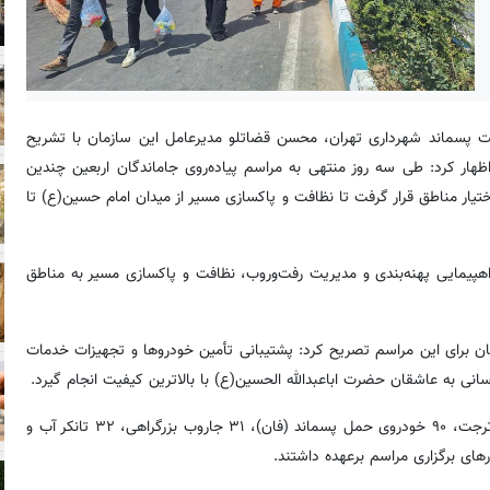
ریت پسماند شهرداری تهران، محسن قضاتلو مدیرعامل این سازمان با تشریح
یات خدمات ارائه‌شده در مراسم امروز پنجشنبه ۲۳ مردادماه ۱۴۰۴ اظهار کرد: طی سه روز منتهی به مراسم پیاده‌روی جاماندگان اربعین چندین
یار مناطق قرار گرفت تا نظافت و پاکسازی مسیر از میدان امام حسین(ع) تا
ی به ۲۲ منطقه شهرداری، مسیر راهپیمایی پهنه‌بندی و مدیریت رفت‌وروب، نظافت و پاکسازی مسیر به مناطق
ه تأمین ۱۳ دستگاه خودروی زباله‌کش و ۲۵ مخزن غلتان برای این مراسم تصریح کرد: پشتیبانی تأمین خودروها و تجهیزات خدمات
ی به عاشقان حضرت اباعبدالله الحسین(ع) با بالاترین کیفیت انجام گیرد.
مدیرعامل سازمان مدیریت پسماند ادامه داد: در مجموع ۸۴ دستگاه واترجت، ۹۰ خودروی حمل پسماند (فان)، ۳۱ جاروب بزرگراهی، ۳۲ تانکر آب و