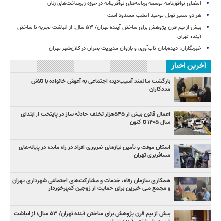
امضای توافق‌نامه توسعه برنامه‌های نوآفرینانه در حوزه زیرساخت‏‌های زنان
هر دو مسیر تونل توحید امشب مسدود است
بیش از نیم قرن پژوهش برای ساختن آینده تهران/ ۵۳ سال؛ از انباشت تجربه تا ساختن
آینده تهران
خبرنگاران؛ دیده‌بانان تاب‌آوری و بازوان مدیریت بحران در کلان‌شهر تهران
آخرین اخبار
بازگشت سالمند آسیب‌دیده اجتماعی به آغوش خانواده با تلاش
مددکاران
اعمال قانون بیش از ۵۴۵هزار تخلف حادثه ساز در پایتخت از ابتدای
سال ۱۴۰۵ تا کنون
اسکان موقت و تأمین نیازهای ضروری افراد در راه مانده در پایانه‌های
مسافربری تهران
همکاری سازمان رفاه، خدمات و مشارکت‌های اجتماعی شهرداری تهران
و مجمع ملی خیرین برای حمایت از زوجین کم‌برخوردار
بیش از نیم قرن پژوهش برای ساختن آینده تهران/ ۵۳ سال؛ از انباشت