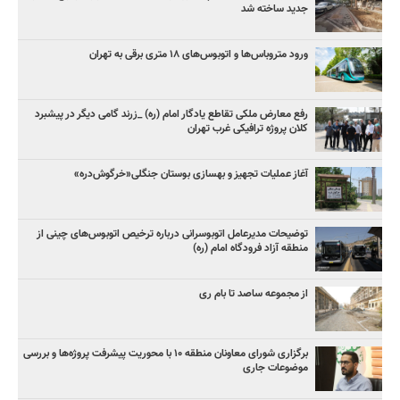
جدید ساخته شد
ورود متروباس‌ها و اتوبوس‌های ۱۸ متری برقی به تهران
رفع معارض ملکی تقاطع یادگار امام (ره) _زرند گامی دیگر در پیشبرد
کلان پروژه‌ ترافیکی غرب تهران
آغاز عملیات تجهیز و بهسازی بوستان جنگلی«خرگوش‌دره»
توضیحات مدیرعامل اتوبوسرانی درباره ترخیص اتوبوس‌های چینی از
منطقه آزاد فرودگاه امام (ره)
از مجموعه ساصد تا بام ری
برگزاری شورای معاونان منطقه ۱۰ با محوریت پیشرفت پروژه‌ها و بررسی
موضوعات جاری