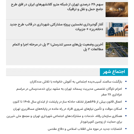
سهم ۳۸ درصدی تهران از شبکه مترو کلانشهرهای ایران در افق طرح
جامع حمل و نقل و ترافیک
آغاز گودبرداری نخستین پروژه مشارکتی شهرداری در قالب طرح جدید
«خانه‌ریز» + جزییات
آخرین وضعیت پل‌های مسیر تندرستی؛ ۳ پل در مرحله اجرا و اتمام
مطالعات ۲ پل
اجتماع شهر
بازگشت سالمند آسیب‌دیده اجتماعی به آغوش خانواده با تلاش مددکاران
اعزام ناوگان تخصصی مدیریت پسماند تهران به مشهد برای خدمت‌رسانی در مراسم
عزاداری ۲۸ صفر
اعمال قانون بیش از ۵۴۵هزار تخلف حادثه ساز در پایتخت از ابتدای سال ۱۴۰۵ تا کنون
اسکان موقت و تأمین نیازهای ضروری افراد در راه مانده در پایانه‌های مسافربری تهران
همکاری سازمان رفاه، خدمات و مشارکت‌های اجتماعی شهرداری تهران و مجمع ملی خیرین
برای حمایت از زوجین کم‌برخوردار
انتصابات جدید در موزه ملی انقلاب اسلامی و دفاع مقدس