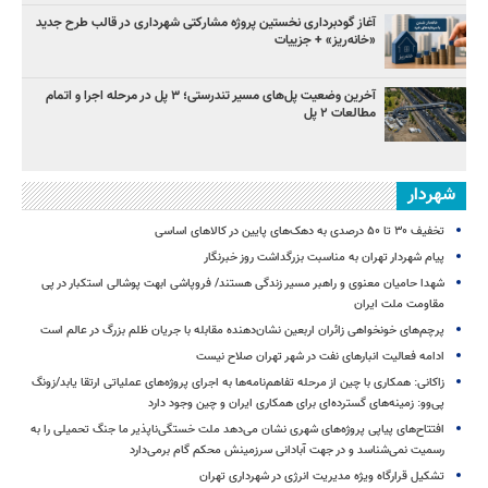
آغاز گودبرداری نخستین پروژه مشارکتی شهرداری در قالب طرح جدید
«خانه‌ریز» + جزییات
آخرین وضعیت پل‌های مسیر تندرستی؛ ۳ پل در مرحله اجرا و اتمام
مطالعات ۲ پل
شهردار
تخفیف ۳۰ تا ۵۰ درصدی به دهک‌های پایین در کالاهای اساسی
پیام شهردار تهران به مناسبت بزرگداشت روز خبرنگار
شهدا حامیان معنوی و راهبر مسیر زندگی هستند/ فروپاشی ابهت پوشالی استکبار در پی
مقاومت ملت ایران
پرچم‌های خونخواهی زائران اربعین نشان‌دهنده مقابله با جریان ظلم بزرگ در عالم است
ادامه فعالیت انبارهای نفت در شهر تهران صلاح نیست
زاکانی: همکاری با چین از مرحله تفاهم‌نامه‌ها به اجرای پروژه‌های عملیاتی ارتقا یابد/زونگ
پی‌وو: زمینه‌های گسترده‌ای برای همکاری ایران و چین وجود دارد
افتتاح‌های پیاپی پروژه‌های شهری نشان می‌دهد ملت خستگی‌ناپذیر ما جنگ تحمیلی را به
رسمیت نمی‌شناسد و در جهت آبادانی سرزمینش محکم گام برمی‌دارد
تشکیل قرارگاه ویژه مدیریت انرژی در شهرداری تهران