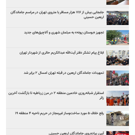
جابجایی بیش از ۷۱۶ هزار مسافر با متروی تهران در مراسم جاماندگان
اربعین حسینی
تجهیز «بوستان پونه» به مبلمان شهری و آلاچیق‌های جدید
ابلاغ پیام تشکر دفتر آیت‌الله عبدالکریم حائری از شهردار تهران
تمهیدات جاماندگان اربعین در قبله تهران امسال ۲ برابر شد
استقرار شبانه‌روزی خادمین منطقه ۲ در مرز زرباطیه تا بازگشت آخرین
زائر
رفع خلاف ۵ مورد ساخت‌وساز غیرمجاز در حریم ناحیه ۴ منطقه ۱۹
آیین پیاده‌روی جاماندگان اربعین حسینی