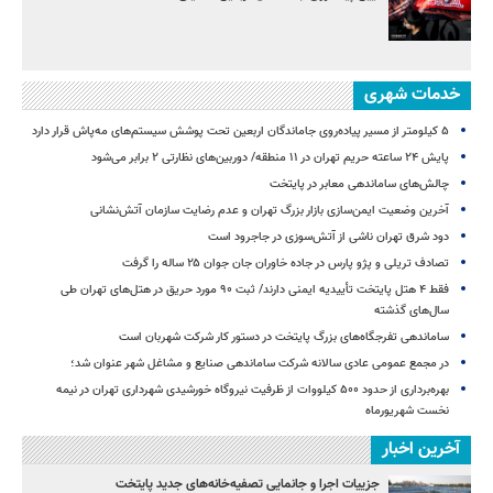
خدمات شهری
۵ کیلومتر از مسیر پیاده‌روی جاماندگان اربعین تحت پوشش سیستم‌های مه‌پاش قرار دارد
پایش ۲۴ ساعته حریم تهران در ۱۱ منطقه/ دوربین‌های نظارتی ۲ برابر می‌شود
چالش‌های ساماندهی معابر در پایتخت
آخرین وضعیت ایمن‌سازی بازار بزرگ تهران و عدم رضایت سازمان آتش‌نشانی
دود شرق تهران ناشی از آتش‌سوزی در جاجرود است
تصادف تریلی و پژو پارس در جاده خاوران جان جوان ۲۵ ساله را گرفت
فقط ۴ هتل پایتخت تأییدیه ایمنی دارند/ ثبت ۹۰ مورد حریق در هتل‌های تهران طی
سال‌های گذشته
ساماندهی تفرجگاه‌های بزرگ پایتخت در دستور کار شرکت شهربان است
در مجمع عمومی عادی سالانه شرکت ساماندهی صنایع و مشاغل شهر عنوان شد؛
بهره‌برداری از حدود ۵۰۰ کیلووات از ظرفیت نیروگاه خورشیدی شهرداری تهران در نیمه
نخست شهریورماه
آخرین اخبار
جزییات اجرا و جانمایی تصفیه‌خانه‌های جدید پایتخت