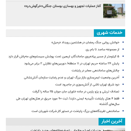
آغاز عملیات تجهیز و بهسازی بوستان جنگلی«خرگوش‌دره»
خدمات شهری
خوانش روایی جنگ رمضان در هشتمین رویداد «رحیل»
از مجموعه ساصد تا بام ری
۵ کیلومتر از مسیر پیاده‌روی جاماندگان اربعین تحت پوشش سیستم‌های مه‌پاش قرار دارد
پایش ۲۴ ساعته حریم تهران در ۱۱ منطقه/ دوربین‌های نظارتی ۲ برابر می‌شود
چالش‌های ساماندهی معابر در پایتخت
آخرین وضعیت ایمن‌سازی بازار بزرگ تهران و عدم رضایت سازمان آتش‌نشانی
دود شرق تهران ناشی از آتش‌سوزی در جاجرود است
تصادف تریلی و پژو پارس در جاده خاوران جان جوان ۲۵ ساله را گرفت
فقط ۴ هتل پایتخت تأییدیه ایمنی دارند/ ثبت ۹۰ مورد حریق در هتل‌های تهران طی
سال‌های گذشته
ساماندهی تفرجگاه‌های بزرگ پایتخت در دستور کار شرکت شهربان است
آخرین اخبار
جزییات اجرا و جانمایی تصفیه‌خانه‌های جدید پایتخت