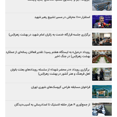
استقرار ۱۱۰۰ مه‌پاش در مسیر تشییع رهبر شهید
برگزاری جلسه قرارگاه خدمت به زائران امام شهید در بهشت زهرا(س)
رویداد «رحیل» به ایستگاه هفتم رسید/ تقدیر فعالان رسانه‌ای از عملکرد
بهشت زهرا(س) در جنگ اخیر
برگزاری رویداد «در محضر شهدا» از سلسله رویدادهای بعثت بانوان
اهل فرهنگ و هنر کشور در بهشت زهرا(س)
فراخوان مسابقه طراحی کیوسک‌های شهری تهران
از جمع‌آوری ۴ هزار حلقه لاستیک تا امدادرسانی به آسیب‌دیدگان