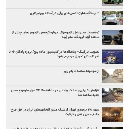
۲ ایستگاه شارژ تاکسی‌های برقی در آستانه بهره‌برداری
توضیحات مدیرعامل اتوبوسرانی درباره ترخیص اتوبوس‌های چینی از
منطقه آزاد فرودگاه امام (ره)
تصویب پارکینگ- پناهگاه‌ها در کمیسیون ماده پنج/ پروژه پادگان ۰۶ تا
آخر تابستان تحویل مردم می‌شود
از مجموعه ساصد تا بام ری
افزایش ۹ برابری احداث پیاده‌رو در منطقه ۱۰؛ ۷۴ هزار مترمربع مسیر
جدید ساخته شد
سهم ۳۸ درصدی تهران از شبکه مترو کلانشهرهای ایران در افق طرح
جامع حمل و نقل و ترافیک
برگزاری آیین نکوداشت فعالان مواکب مرز شلمچه توسط شهرداری